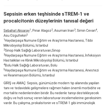
Sepsisin erken teşhisinde sTREM-1 ve
procalcitonin düzeylerinin tanısal değeri
1
2
3
4
Sebahat Aksaray
, Pınar Alagoz
, Asuman Inan
, Simin Cevan
,
5
Asu Ozgultekin
1
Haydarpaşa Numune Eğitim ve Araştırma Hastanesi, Tıbbi
Mikrobiyoloji Bölümü, Istanbul
2
Sinop Halk Sağlığı Laboratuvarı,Sinop
3
Haydarpaşa Numune Eğitim ve Araştırma Hastanesi, İnfeksiyon
Hastalıkları ve Klinik Mikrobiyoloji Bölümü, Istanbul
4
Bolu Halk Sağlığı Laboratuvarı, Bolu
5
Haydarpaşa Numune Eğitim ve Araştırma Hastanesi, Anestezi
ve Reanimasyon Bölümü, Istanbul
GİRİŞ ve AMAÇ: Sepsis, günümüzde modern tıp alanında yapılan
tanı ve tedavideki gelişmelere rağmen halen önemli morbidite ve
mortalite nedenlerinden biridir. Bu nedenle tanıyı destekleyecek
doğru ve hızlı sonuç veren laboratuvar incelemelerine gereksinim
vardır. Bu çalışma, prokalsitonin ve sTREM-1 gibi immünolojik