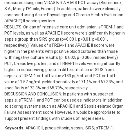
measured using mini VIDAS B.R.A.H.M.S PCT assay (Biomerieux,
S.A., Marcy-l’E'toile, France). In addition, patients were clinically
assessed using Acute Physiology and Chronic Health Evaluation
(APACHE) II scoring system.
RESULTS: On day of intensive care unit admission, sTREM-1 and
PCT levels, as well as APACHE II score were significantly higher in
sepsis group than SIRS group (p=0.001, p=0.01, p=0.001,
respectively). Values of sTREM-1 and APACHE II score were
higher in the patients with positive blood cultures than those
with negative culture results (p=0.002, p=0.006, respectively).
PCT, C-reactive protein, and sTREM-1 levels were significantly
higher in nonsurviving group. In differentiation of SIRS from
sepsis, sTREM-1 cut-off value ≥133 pg/mL and PCT cut-off
value of 1.57 ng/mL yielded sensitivity of 71.1% and 67.33%, and
specificity of 73.3% and 65.79%, respectively.
DISCUSSION AND CONCLUSION: In patients with suspected
sepsis, sTREM-1 and PCT can be used as indicators, in addition
to scoring systems such as APACHE II and Sepsis-related Organ
Failure Assessment score. However, it would be appropriate to
support present findings with studies of larger series.
Keywords:
APACHE II, procalcitonin, sepsis, SIRS; sTREM-1.