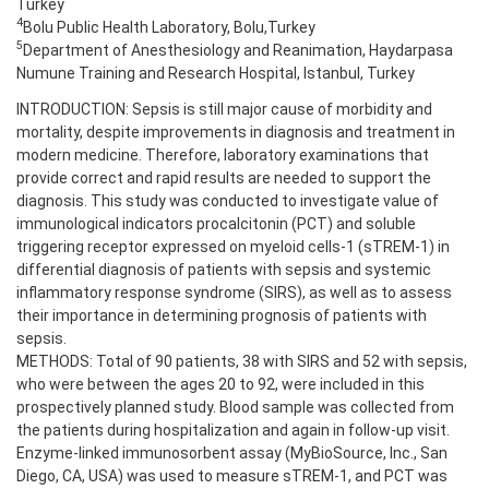
Turkey
4
Bolu Public Health Laboratory, Bolu,Turkey
5
Department of Anesthesiology and Reanimation, Haydarpasa
Numune Training and Research Hospital, Istanbul, Turkey
INTRODUCTION: Sepsis is still major cause of morbidity and
mortality, despite improvements in diagnosis and treatment in
modern medicine. Therefore, laboratory examinations that
provide correct and rapid results are needed to support the
diagnosis. This study was conducted to investigate value of
immunological indicators procalcitonin (PCT) and soluble
triggering receptor expressed on myeloid cells-1 (sTREM-1) in
differential diagnosis of patients with sepsis and systemic
inflammatory response syndrome (SIRS), as well as to assess
their importance in determining prognosis of patients with
sepsis.
METHODS: Total of 90 patients, 38 with SIRS and 52 with sepsis,
who were between the ages 20 to 92, were included in this
prospectively planned study. Blood sample was collected from
the patients during hospitalization and again in follow-up visit.
Enzyme-linked immunosorbent assay (MyBioSource, Inc., San
Diego, CA, USA) was used to measure sTREM-1, and PCT was