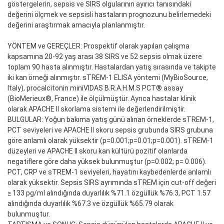
göstergelerin, sepsis ve SIRS olgularının ayırıcı tanısındaki
değerini ölçmek ve sepsisli hastaların prognozunu belirlemedeki
değerini araştırmak amacıyla planlanmıştır.
YÖNTEM ve GEREÇLER: Prospektif olarak yapılan çalışma
kapsamına 20-92 yaş arası 38 SIRS ve 52 sepsis olmak üzere
toplam 90 hasta alınmıştır. Hastalardan yatış sırasında ve takipte
iki kan örneği alınmıştır. sTREM-1 ELISA yöntemi (MyBioSource,
Italy), procalcitonin miniVIDAS B.R.A.H.M.S PCT® assay
(BioMerieux®, France) ile ölçülmüştür. Ayrıca hastalar klinik
olarak APACHE II skorlama sistemi ile değerlendirilmiştir.
BULGULAR: Yoğun bakıma yatış günü alınan örneklerde sTREM-1,
PCT seviyeleri ve APACHE II skoru sepsis grubunda SIRS grubuna
göre anlamlı olarak yüksektir (p=0.001;p=0.01;p=0.001). sTREM-1
düzeyleri ve APACHE II skoru kan kültürü pozitif olanlarda
negatiflere göre daha yüksek bulunmuştur (p=0.002; p= 0.006).
PCT, CRP ve sTREM-1 seviyeleri, hayatını kaybedenlerde anlamlı
olarak yüksektir. Sepsis SIRS ayrımında sTREM için cut-off değeri
≥ 133 pg/ml alındığında duyarlılık %71.1 özgüllük %76.3, PCT 1.57
alındığında duyarlılık %67.3 ve özgüllük %65.79 olarak
bulunmuştur.