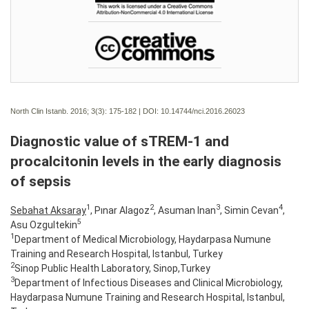
North Clin Istanb. 2016; 3(3):
175-182 | DOI:
10.14744/nci.2016.26023
Diagnostic value of sTREM-1 and
procalcitonin levels in the early diagnosis
of sepsis
1
2
3
4
Sebahat Aksaray
, Pınar Alagoz
, Asuman Inan
, Simin Cevan
,
5
Asu Ozgultekin
1
Department of Medical Microbiology, Haydarpasa Numune
Training and Research Hospital, Istanbul, Turkey
2
Sinop Public Health Laboratory, Sinop,Turkey
3
Department of Infectious Diseases and Clinical Microbiology,
Haydarpasa Numune Training and Research Hospital, Istanbul,