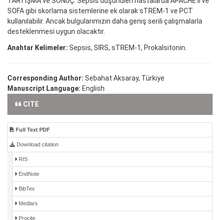
TARTIŞMA ve SONUÇ: Sepsis düşünülen hastalarda APACHE II ve
SOFA gibi skorlama sistemlerine ek olarak sTREM-1 ve PCT
kullanılabilir. Ancak bulgularımızın daha geniş serili çalışmalarla
desteklenmesi uygun olacaktır.
Anahtar Kelimeler:
Sepsis, SIRS, sTREM-1, Prokalsitonin.
Corresponding Author:
Sebahat Aksaray, Türkiye
Manuscript Language:
English
CITE
Full Text PDF
Download citation
RIS
EndNote
BibTex
Medlars
Procite