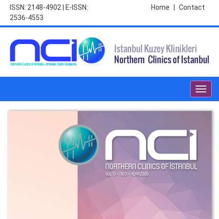
ISSN: 2148-4902 | E-ISSN:
Home
|
Contact
2536-4553
Toggl