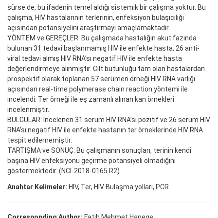
sürse de, bu ifadenin temel aldığı sistemik bir çalışma yoktur. Bu
çalışma, HIV hastalarının terlerinin, enfeksiyon bulaşıcılığı
açısından potansiyelini araştırmayı amaçlamaktadır.
YÖNTEM ve GEREÇLER: Bu çalışmada hastalığın akut fazında
bulunan 31 tedavi başlanmamış HIV ile enfekte hasta, 26 anti-
viral tedavi almış HIV RNA’sı negatif HIV ile enfekte hasta
değerlendirmeye alınmıştır. Cilt bütünlüğü tam olan hastalardan
prospektif olarak toplanan 57 serümen örneği HIV RNA varlığı
açısından real-time polymerase chain reaction yöntemi ile
incelendi. Ter örneği ile eş zamanlı alınan kan örnekleri
incelenmiştir.
BULGULAR: İncelenen 31 serum HIV RNA’sı pozitif ve 26 serum HIV
RNA’sı negatif HIV ile enfekte hastanın ter örneklerinde HIV RNA
tespit edilememiştir.
TARTIŞMA ve SONUÇ: Bu çalışmanın sonuçları, terinin kendi
başına HIV enfeksiyonu geçirme potansiyeli olmadığını
göstermektedir. (NCI-2018-0165.R2)
Anahtar Kelimeler:
HIV, Ter, HIV Bulaşma yolları, PCR
Corresponding Author:
Fatih Mehmet Hanege