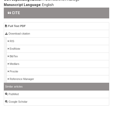
Manuscript Language:
English
CITE
Full Text PDF
Download citation
RIS
EndNote
BibTex
Medlars
Procite
Reference Manager
Similar articles
PubMed
Google Scholar