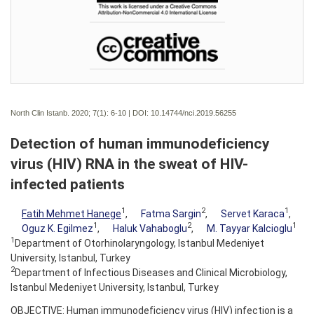
North Clin Istanb. 2020; 7(1):
6-10 | DOI:
10.14744/nci.2019.56255
Detection of human immunodeficiency
virus (HIV) RNA in the sweat of HIV-
infected patients
1
2
1
Fatih Mehmet Hanege
,
Fatma Sargin
,
Servet Karaca
,
1
2
1
Oguz K. Egilmez
,
Haluk Vahaboglu
,
M. Tayyar Kalcioglu
1
Department of Otorhinolaryngology, Istanbul Medeniyet
University, Istanbul, Turkey
2
Department of Infectious Diseases and Clinical Microbiology,
Istanbul Medeniyet University, Istanbul, Turkey
OBJECTIVE: Human immunodeficiency virus (HIV) infection is a