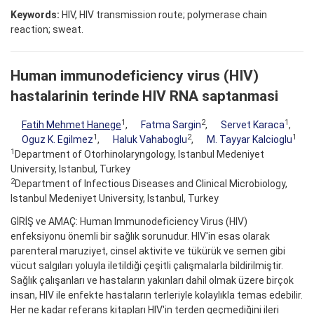
Keywords:
HIV, HIV transmission route; polymerase chain
reaction; sweat.
Human immunodeficiency virus (HIV)
hastalarinin terinde HIV RNA saptanmasi
1
2
1
Fatih Mehmet Hanege
,
Fatma Sargin
,
Servet Karaca
,
1
2
1
Oguz K. Egilmez
,
Haluk Vahaboglu
,
M. Tayyar Kalcioglu
1
Department of Otorhinolaryngology, Istanbul Medeniyet
University, Istanbul, Turkey
2
Department of Infectious Diseases and Clinical Microbiology,
Istanbul Medeniyet University, Istanbul, Turkey
GİRİŞ ve AMAÇ: Human Immunodeficiency Virus (HIV)
enfeksiyonu önemli bir sağlık sorunudur. HIV'in esas olarak
parenteral maruziyet, cinsel aktivite ve tükürük ve semen gibi
vücut salgıları yoluyla iletildiği çeşitli çalışmalarla bildirilmiştir.
Sağlık çalışanları ve hastaların yakınları dahil olmak üzere birçok
insan, HIV ile enfekte hastaların terleriyle kolaylıkla temas edebilir.
Her ne kadar referans kitapları HIV'in terden geçmediğini ileri