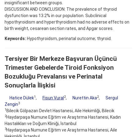
insignificant between groups.
DISCUSSION AND CONCLUSION: The prevalence of thyroid
dysfunction was 13.2% in our population. Subclinical
hypothyroidism and hyperthyroidism had no adverse effects on
birth weight, cesarean section rates, and Apgar scores.
Keywords:
Hypothyroidsm, perinatal outcome; thyroid.
Tersiyer Bir Merkeze Başvuran Üçüncü
Trimester Gebelerde Tiroid Fonksiyon
Bozukluğu Prevalansı ve Perinatal
Sonuçlarla İlişkisi
1
2
2
Hatice Dülek
,
Fisun Vural
,
Nurettin Aka
,
Sergul
3
Zengin
1
Bilecik Gölpazarı Devlet Hastanesi, Aile Hekimliği, Bilecik
2
Haydarpaşa Numune Eğitim ve Araştırma Hastanesi, Kadın
Hastalıkları ve Doğum Kliniği, İstanbul
3
Haydarpaşa Numune Eğitim ve Araştırma Hastanesi, Aile
Hekimliği, İstanbul