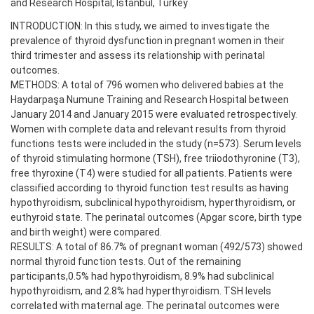
and Research Hospital, Istanbul, Turkey
INTRODUCTION: In this study, we aimed to investigate the
prevalence of thyroid dysfunction in pregnant women in their
third trimester and assess its relationship with perinatal
outcomes.
METHODS: A total of 796 women who delivered babies at the
Haydarpaşa Numune Training and Research Hospital between
January 2014 and January 2015 were evaluated retrospectively.
Women with complete data and relevant results from thyroid
functions tests were included in the study (n=573). Serum levels
of thyroid stimulating hormone (TSH), free triiodothyronine (T3),
free thyroxine (T4) were studied for all patients. Patients were
classified according to thyroid function test results as having
hypothyroidism, subclinical hypothyroidism, hyperthyroidism, or
euthyroid state. The perinatal outcomes (Apgar score, birth type
and birth weight) were compared.
RESULTS: A total of 86.7% of pregnant woman (492/573) showed
normal thyroid function tests. Out of the remaining
participants,0.5% had hypothyroidism, 8.9% had subclinical
hypothyroidism, and 2.8% had hyperthyroidism. TSH levels
correlated with maternal age. The perinatal outcomes were