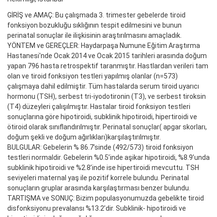
GİRİŞ ve AMAÇ: Bu çalışmada 3. trimester gebelerde tiroid
fonksiyon bozukluğu sıklığının tespit edilmesini ve bunun
perinatal sonuçlar ile ilişkisinin araştırılmasını amaçladık.
YÖNTEM ve GEREÇLER: Haydarpaşa Numune Eğitim Araştırma
Hastanesi'nde Ocak 2014 ve Ocak 2015 tarihleri arasında doğum
yapan 796 hasta retrospektif taranmıştır. Hastlardan verileri tam
olan ve tiroid fonksiyon testleri yapılmış olanlar (n=573)
çalışmaya dahil edilmiştir. Tüm hastalarda serum tiroid uyarıcı
hormonu (TSH), serbest tri-iyodotironin (T3), ve serbest tiroksin
(T4) düzeyleri çalışılmıştır. Hastalar tiroid fonksiyon testleri
sonuçlarına göre hipotiroidi, subklinik hipotiroidi, hipertiroidi ve
ötiroid olarak sınıflandırılmıştır. Perinatal sonuçlar( apgar skorları,
doğum şekli ve doğum ağırlıkları)karşılaştırılmıştır.
BULGULAR: Gebelerin % 86.7’sinde (492/573) tiroid fonksiyon
testleri normaldir. Gebelerin %0.5’inde aşikar hipotiroidi, %8.9’unda
subklinik hipotiroidi ve %2.8’inde ise hipertiroidi mevcuttu. TSH
seviyeleri maternal yaş ile pozitif korrele bulundu. Perinatal
sonuçların gruplar arasında karşılaştırması benzer bulundu.
TARTIŞMA ve SONUÇ: Bizim populasyonumuzda gebelikte tiroid
disfonksiyonu prevalansı %13.2’dir. Subklinik- hipotiroidi ve