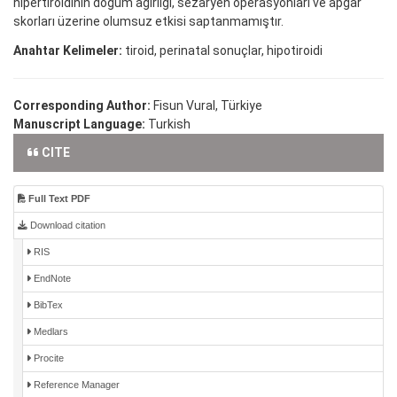
hipertiroidinin doğum ağırlığı, sezaryen operasyonları ve apgar
skorları üzerine olumsuz etkisi saptanmamıştır.
Anahtar Kelimeler:
tiroid, perinatal sonuçlar, hipotiroidi
Corresponding Author:
Fisun Vural, Türkiye
Manuscript Language:
Turkish
CITE
Full Text PDF
Download citation
RIS
EndNote
BibTex
Medlars
Procite
Reference Manager