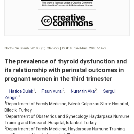
North Clin Istanb. 2019; 6(3):
267-272 | DOI:
10.14744/nci.2018.51422
The prevalence of thyroid dysfunction and
its relationship with perinatal outcomes in
pregnant women in the third trimester
1
2
2
Hatice Dülek
,
Fisun Vural
,
Nurettin Aka
,
Sergul
3
Zengin
1
Department of Family Medicine, Bilecik Golpazarı State Hospital,
Bilecik, Turkey
2
Department of Obstetrics and Gynecology, Haydarpasa Numune
Training and Research Hospital, Istanbul, Turkey
3
Department of Family Medicine, Haydarpasa Numune Training