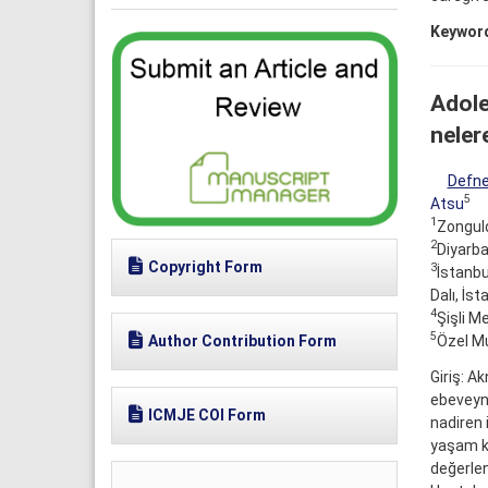
Keywor
Adole
neler
Defn
5
Atsu
1
Zonguld
2
Diyarba
Copyright Form
3
İstanbu
Dalı, İst
4
Şişli Me
5
Özel M
Author Contribution Form
Giriş: A
ebeveynl
ICMJE COI Form
nadiren 
yaşam ka
değerlen