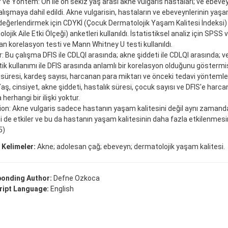
 ve Yöntem: On ile on sekiz yaş arası akne vulgaris hastaları; ve ebeveyn
lışmaya dahil edildi. Akne vulgarisin, hastaların ve ebeveynlerinin yaşa
 değerlendirmek için CDYKİ (Çocuk Dermatolojik Yaşam Kalitesi İndeksi
ojik Aile Etki Ölçeği) anketleri kullanıldı. İstatistiksel analiz için SPSS 
 korelasyon testi ve Mann Whitney U testi kullanıldı.
: Bu çalışma DFIS ile CDLQI arasında; akne şiddeti ile CDLQI arasında; v
tik kullanımı ile DFIS arasında anlamlı bir korelasyon olduğunu göstermişt
 süresi, kardeş sayısı, harcanan para miktarı ve önceki tedavi yöntemlerin
Yaş, cinsiyet, akne şiddeti, hastalık süresi, çocuk sayısı ve DFIS'e harc
herhangi bir ilişki yoktur.
on: Akne vulgaris sadece hastanın yaşam kalitesini değil aynı zaman
ni de etkiler ve bu da hastanın yaşam kalitesinin daha fazla etkilenmesi
5)
 Kelimeler:
Akne; adolesan çağ; ebeveyn; dermatolojik yaşam kalitesi.
onding Author:
Defne Ozkoca
ipt Language:
English