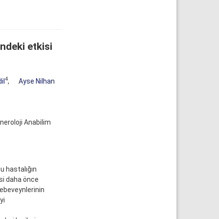
deki etkisi
4
il
,
Ayse Nilhan
neroloji Anabilim
Bu hastalığın
isi daha önce
 ebeveynlerinin
yi