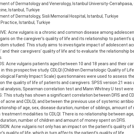
ent of Dermatology and Venerology, Istanbul University-Cerrahpasa,
ine, Istanbul, Turkiye
ent of Dermatology, Sisli Memorial Hospital, Istanbul, Turkiye
 Practice, Istanbul, Turkiye
VE: Acne vulgaris is a chronic and common disease among adolescent
aris on the caregiver’s quality of life and its relationship to patient’s q
dom studied. This study aims to investigate impact of adolescent acn
’ and their caregivers’ quality of life and to evaluate the relationship
s.
: Acne vulgaris patients aged between 10 and 18 years and their car
 in this prospective study. CDLQI (Children Dermatologic Quality of Life
ological Family Impact Scale) questionnaires were used to assess th
 on the quality of life of patients and caregivers. SPSS version 21 was 
cal analysis; Spearman correlation test and Mann Whitney U test were
: This study has shown a significant correlation between DFIS and C
 of acne and CDLQI, and between the previous use of systemic antibio
lationship of age, sex, disease duration, number of siblings, amount o
 treatment modalities to CDLQI. There is no relationship between age, 
duration, number of children and amount of money spent on DFIS.
ON: Acne vulgaris not only has an impact on the patient’s quality of li
’s quality of life, which in turn affects the patient’s quality of life.