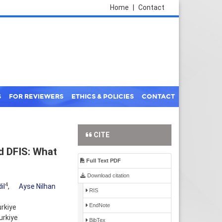
Home
|
Contact
S
FOR REVIEWERS
ETHICS & POLICIES
CONTACT
CITE
d DFIS: What
Full Text PDF
Download citation
4
il
,
Ayse Nilhan
RIS
EndNote
rkiye
urkiye
BibTex