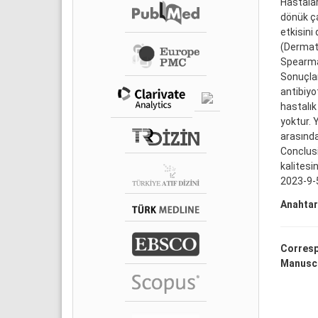
Hastalar
dönük ça
etkisini
(Dermatol
Spearman
Sonuçlar
antibiyo
hastalık
yoktur. 
arasında 
Conclusi
kalitesi
2023-9-
Anahtar
Corresp
Manuscr