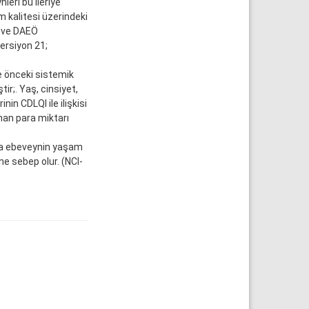
leri bu ileriye
m kalitesi üzerindeki
) ve DAEÖ
versiyon 21;
e önceki sistemik
ir;. Yaş, cinsiyet,
in CDLQI ile ilişkisi
anan para miktarı
da ebeveynin yaşam
ne sebep olur. (NCI-