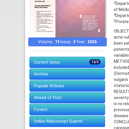
3
Departm
of Medic
4
Departm
5
Private
OBJECTI
acne vulg
Volume :
13
Issue :
3
Year :
2026
been sel
patients
variable
METHODS
Current Issue
13/3
included
(Dermat
Archive
vulgaris
Popular Articles
statisti
RESULTS
Ahead of Print
severity
is no re
Covers
previous
disease 
Online Manuscript Submit
CONCLUSI
caregiver