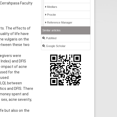
 Cerrahpasa Faculty
Medlars
Procite
Reference Manager
s. The effects of
Similar articles
uality of life have
PubMed
e vulgaris on the
 between these two
Google Scholar
egivers were
 Index) and DFIS
e impact of acne
used for the
 used.
DLQI, between
tics and DFIS. There
f money spent and
sex, acne severity,
fe but also on the