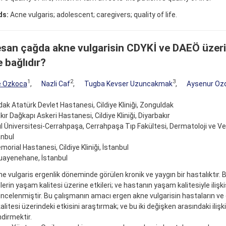
ds:
Acne vulgaris; adolescent; caregivers; quality of life.
san çağda akne vulgarisin CDYKİ ve DAEÖ üzerin
e bağlıdır?
1
2
3
e Ozkoca
,
Nazli Caf
,
Tugba Kevser Uzuncakmak
,
Aysenur Ozd
ak Atatürk Devlet Hastanesi, Cildiye Kliniği, Zonguldak
kır Dağkapı Askeri Hastanesi, Cildiye Kliniği, Diyarbakır
l Üniversitesi-Cerrahpaşa, Cerrahpaşa Tıp Fakültesi, Dermatoloji ve Ve
anbul
morial Hastanesi, Cildiye Kliniği, İstanbul
uayenehane, İstanbul
kne vulgaris ergenlik döneminde görülen kronik ve yaygın bir hastalıktır. 
erin yaşam kalitesi üzerine etkileri; ve hastanın yaşam kalitesiyle ilişk
incelenmiştir. Bu çalışmanın amacı ergen akne vulgarisin hastaların ve
litesi üzerindeki etkisini araştırmak; ve bu iki değişken arasındaki ilişki
dirmektir.