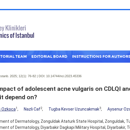
ITORIAL TEAM
EDITORIAL BOARD
INSTRUCTIONS FOR AUTHOR
Istanb. 2025; 12(1):
76-82 | DOI:
10.14744/nci.2023.45336
mpact of adolescent acne vulgaris on CDLQI an
it depend on?
1
2
3
e Ozkoca
,
Nazli Caf
,
Tugba Kevser Uzuncakmak
,
Aysenur Ozd
ent of Dermatology, Zonguldak Ataturk State Hospital, Zonguldak, Tu
ent of Dermatology, Diyarbakir Dagkapi Military Hospital, Diyarbakir, T