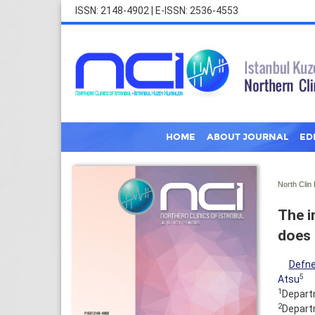
ISSN: 2148-4902 | E-ISSN: 2536-4553
HOME
ABOUT JOURNAL
ED
North Clin 
The i
does 
Defn
5
Atsu
1
Departm
2
Departm