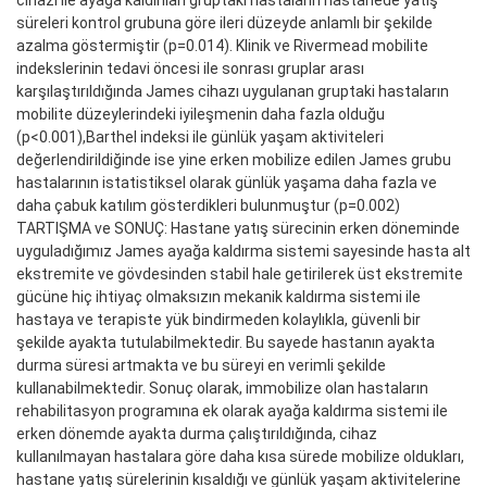
süreleri kontrol grubuna göre ileri düzeyde anlamlı bir şekilde
azalma göstermiştir (p=0.014). Klinik ve Rivermead mobilite
indekslerinin tedavi öncesi ile sonrası gruplar arası
karşılaştırıldığında James cihazı uygulanan gruptaki hastaların
mobilite düzeylerindeki iyileşmenin daha fazla olduğu
(p<0.001),Barthel indeksi ile günlük yaşam aktiviteleri
değerlendirildiğinde ise yine erken mobilize edilen James grubu
hastalarının istatistiksel olarak günlük yaşama daha fazla ve
daha çabuk katılım gösterdikleri bulunmuştur (p=0.002)
TARTIŞMA ve SONUÇ: Hastane yatış sürecinin erken döneminde
uyguladığımız James ayağa kaldırma sistemi sayesinde hasta alt
ekstremite ve gövdesinden stabil hale getirilerek üst ekstremite
gücüne hiç ihtiyaç olmaksızın mekanik kaldırma sistemi ile
hastaya ve terapiste yük bindirmeden kolaylıkla, güvenli bir
şekilde ayakta tutulabilmektedir. Bu sayede hastanın ayakta
durma süresi artmakta ve bu süreyi en verimli şekilde
kullanabilmektedir. Sonuç olarak, immobilize olan hastaların
rehabilitasyon programına ek olarak ayağa kaldırma sistemi ile
erken dönemde ayakta durma çalıştırıldığında, cihaz
kullanılmayan hastalara göre daha kısa sürede mobilize oldukları,
hastane yatış sürelerinin kısaldığı ve günlük yaşam aktivitelerine