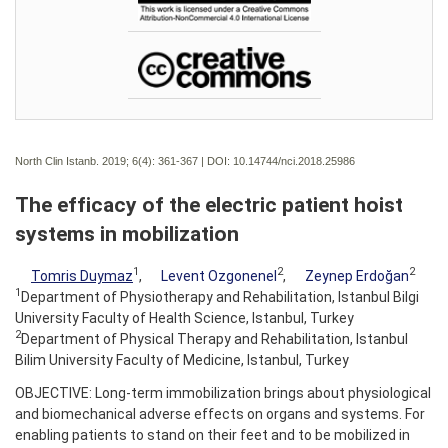
North Clin Istanb. 2019; 6(4):
361-367 | DOI:
10.14744/nci.2018.25986
The efficacy of the electric patient hoist
systems in mobilization
1
2
2
Tomris Duymaz
,
Levent Ozgonenel
,
Zeynep Erdoğan
1
Department of Physiotherapy and Rehabilitation, Istanbul Bilgi
University Faculty of Health Science, Istanbul, Turkey
2
Department of Physical Therapy and Rehabilitation, Istanbul
Bilim University Faculty of Medicine, Istanbul, Turkey
OBJECTIVE: Long-term immobilization brings about physiological
and biomechanical adverse effects on organs and systems. For
enabling patients to stand on their feet and to be mobilized in