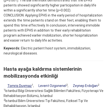
(p<0.001). The Barthel index demonstrated that the EPHS
patients showed significantly higher participation in daily life
within a significantly shorter time (p=0.002).
CONCLUSION: Applying EPHS in the early period of hospitalization
extends the time patients stand on their feet, enabling them to
spend this time effectively. In conclusion, intervening immobile
patients with EPHS in addition to their early rehabilitation
program achieved earlier mobilization, shorter hospitalization
and easier return to daily life activities.
Keywords:
Electric patient hoist system, immobilization;
neurological diseases.
Hasta ayağa kaldırma sistemlerinin
mobilizasyonda etkinliği
1
2
2
Tomris Duymaz
,
Levent Ozgonenel
,
Zeynep Erdoğan
1
İstanbul Bilgi Üniversitesi Sağlık Bilimleri Fakültesi, Fizyoterapi Ve
Rehabilitasyon Bölümü, İstanbul
2
İstanbul Bilim Üniversitesi Tıp Fakültesi, Fiziksel Tıp Ve
Rehabilitasyon, İstanbul