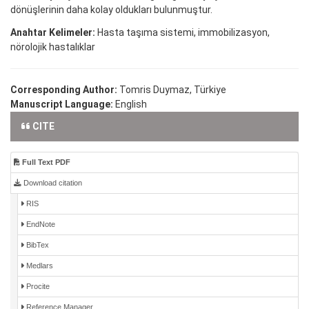
dönüşlerinin daha kolay oldukları bulunmuştur.
Anahtar Kelimeler:
Hasta taşıma sistemi, immobilizasyon,
nörolojik hastalıklar
Corresponding Author:
Tomris Duymaz, Türkiye
Manuscript Language:
English
CITE
Full Text PDF
Download citation
RIS
EndNote
BibTex
Medlars
Procite
Reference Manager