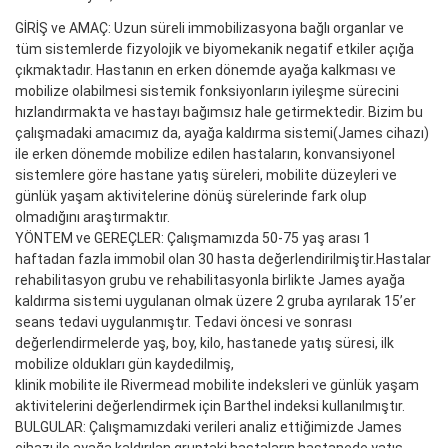
GİRİŞ ve AMAÇ: Uzun süreli immobilizasyona bağlı organlar ve
tüm sistemlerde fizyolojik ve biyomekanik negatif etkiler açığa
çıkmaktadır. Hastanın en erken dönemde ayağa kalkması ve
mobilize olabilmesi sistemik fonksiyonların iyileşme sürecini
hızlandırmakta ve hastayı bağımsız hale getirmektedir. Bizim bu
çalışmadaki amacımız da, ayağa kaldırma sistemi(James cihazı)
ile erken dönemde mobilize edilen hastaların, konvansiyonel
sistemlere göre hastane yatış süreleri, mobilite düzeyleri ve
günlük yaşam aktivitelerine dönüş sürelerinde fark olup
olmadığını araştırmaktır.
YÖNTEM ve GEREÇLER: Çalışmamızda 50-75 yaş arası 1
haftadan fazla immobil olan 30 hasta değerlendirilmiştir.Hastalar
rehabilitasyon grubu ve rehabilitasyonla birlikte James ayağa
kaldırma sistemi uygulanan olmak üzere 2 gruba ayrılarak 15’er
seans tedavi uygulanmıştır. Tedavi öncesi ve sonrası
değerlendirmelerde yaş, boy, kilo, hastanede yatış süresi, ilk
mobilize oldukları gün kaydedilmiş,
klinik mobilite ile Rivermead mobilite indeksleri ve günlük yaşam
aktivitelerini değerlendirmek için Barthel indeksi kullanılmıştır.
BULGULAR: Çalışmamızdaki verileri analiz ettiğimizde James
cihazı ile ayağa kaldırılan gruptaki hastaların hastanede yatış