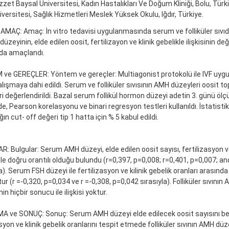
zzet Baysal Üniversitesi, Kadın Hastalıkları Ve Doğum Kliniği, Bolu, Türki
niversitesi, Sağlık Hizmetleri Meslek Yüksek Okulu, Iğdır, Türkiye.
 AMAÇ: Amaç: İn vitro tedavisi uygulanmasında serum ve folliküler sıvıda
zeyinin, elde edilen oosit, fertilizayon ve klinik gebelikle ilişkisinin de
da amaçlandı.
e GEREÇLER: Yöntem ve gereçler: Multiagonist protokolü ile IVF uygul
lışmaya dahi edildi. Serum ve folliküler sıvısının AMH düzeyleri oosit t
ri değerlendirildi. Bazal serum follikül hormon düzeyi adetin 3. günü ölçü
de, Pearson korelasyonu ve binari regresyon testleri kullanıldı. İstatisti
ğın cut- off değeri tip 1 hatta için % 5 kabul edildi.
: Bulgular: Serum AMH düzeyi, elde edilen oosit sayısı, fertilizasyon ve
 ile doğru orantılı olduğu bulundu (r=0,397, p=0,008; r=0,401, p=0,007; an
). Serum FSH düzeyi ile fertilizasyon ve kilinik gebelik oranları arasında te
r (r =-0,320, p=0,034 ve r =-0,308, p=0,042 sırasıyla). Folliküler sıvının
in hiçbir sonucu ile ilişkisi yoktur.
A ve SONUÇ: Sonuç: Serum AMH düzeyi elde edilecek oosit sayısını be
asyon ve klinik gebelik oranlarını tespit etmede folliküler sıvının AMH d