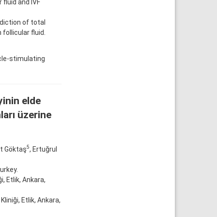
 fluid and IVF
ction of total
ollicular fluid.
icle-stimulating
inin elde
ları üzerine
5
nt Göktaş
, Ertuğrul
urkey.
, Etlik, Ankara,
iniği, Etlik, Ankara,