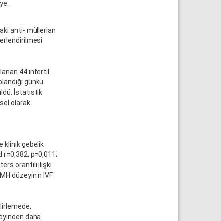
ye.
ki anti- müllerian
ğerlendirilmesi
anan 44 infertil
oplandığı günkü
ldü. İstatistik
ksel olarak
 klinik gebelik
d r=0,382, p=0,011;
rs orantılı ilişki
 AMH düzeyinin IVF
lirlemede,
üzeyinden daha