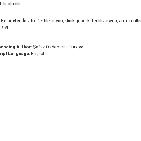
lir olabilir.
 Kelimeler:
İn vitro fertilizasyon, klinik gebelik, fertilizasyon, anti- mül
 sıvı
onding Author:
Şafak Özdemirci, Türkiye
ipt Language:
English