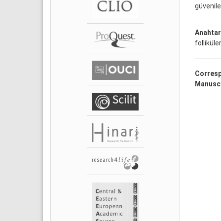
güvenilebi
Anahtar
folliküler
Corresp
Manuscr