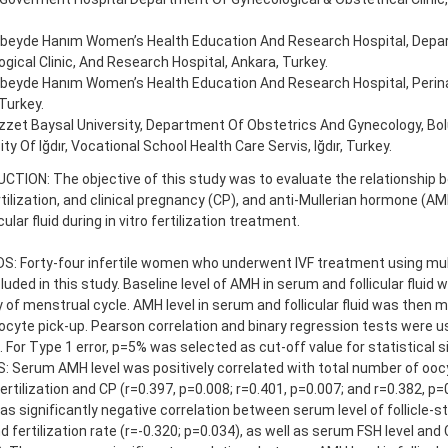
Zubeyde Hanım Women’s Health Education And Research Hospital, Depa
gical Clinic, And Research Hospital, Ankara, Turkey.
ubeyde Hanım Women’s Health Education And Research Hospital, Perinatol
Turkey.
zzet Baysal University, Department Of Obstetrics And Gynecology, Bolu
ity Of Iğdır, Vocational School Health Care Servis, Iğdır, Turkey.
CTION: The objective of this study was to evaluate the relationship
ertilization, and clinical pregnancy (CP), and anti-Mullerian hormone (AM
cular fluid during in vitro fertilization treatment.
: Forty-four infertile women who underwent IVF treatment using mul
luded in this study. Baseline level of AMH in serum and follicular flui
y of menstrual cycle. AMH level in serum and follicular fluid was then
ocyte pick-up. Pearson correlation and binary regression tests were us
. For Type 1 error, p=5% was selected as cut-off value for statistical s
 Serum AMH level was positively correlated with total number of ooc
fertilization and CP (r=0.397, p=0.008; r=0.401, p=0.007; and r=0.382, p=
s significantly negative correlation between serum level of follicle-
d fertilization rate (r=-0.320; p=0.034), as well as serum FSH level and 