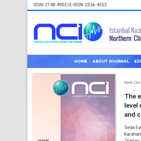
ISSN: 2148-4902 | E-ISSN: 2536-4553
HOME
ABOUT JOURNAL
ED
North Clin 
The e
level
and c
Seda Ey
Karahan
1
Yalvaç 