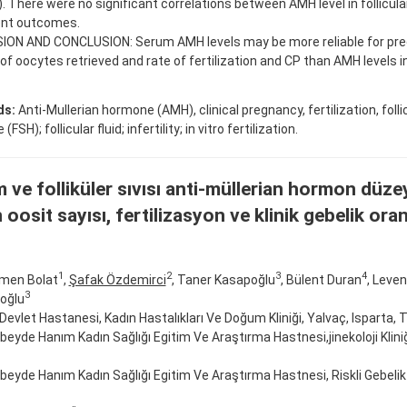
. There were no significant correlations between AMH level in follicular
nt outcomes.
ION AND CONCLUSION: Serum AMH levels may be more reliable for predi
f oocytes retrieved and rate of fertilization and CP than AMH levels in f
ds:
Anti-Mullerian hormone (AMH), clinical pregnancy, fertilization, foll
FSH); follicular fluid; infertility; in vitro fertilization.
 ve folliküler sıvısı anti-müllerian hormon düzey
 oosit sayısı, fertilizasyon ve klinik gebelik oran
1
2
3
4
men Bolat
,
Şafak Özdemirci
, Taner Kasapoğlu
, Bülent Duran
, Leve
3
oğlu
Devlet Hastanesi, Kadın Hastalıkları Ve Doğum Kliniği, Yalvaç, Isparta, T
übeyde Hanım Kadın Sağlığı Egitim Ve Araştırma Hastnesi,jinekoloji Kliniği
übeyde Hanım Kadın Sağlığı Egitim Ve Araştırma Hastnesi, Riskli Gebelik Kl