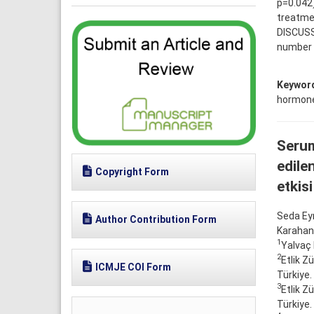
p=0.042)
treatme
DISCUSS
number o
Keywor
hormone (
Serum
edilen
Copyright Form
etkisi
Seda Ey
Author Contribution Form
Karahan
1
Yalvaç 
2
Etlik Z
ICMJE COI Form
Türkiye.
3
Etlik Z
Türkiye.