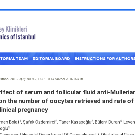
ITORIAL TEAM
EDITORIAL BOARD
INSTRUCTIONS FOR AUTHOR
Istanb. 2016; 3(2):
90-96 | DOI:
10.14744/nci.2016.02418
ffect of serum and follicular fluid anti-Muller
 on the number of oocytes retrieved and rate of 
linical pregnancy
1
2
3
4
men Bolat
,
Şafak Özdemirci
, Taner Kasapoğlu
, Bülent Duran
, Leve
3
oğlu
Goverment Hospital Department Of Gynecological & Obstetrical Clinic, 