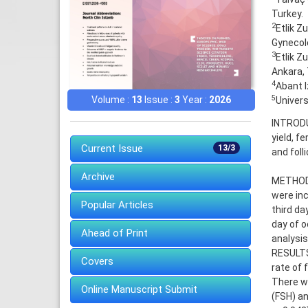
Turkey.
2
Etlik 
Gynecolo
3
Etlik Z
Ankara, 
4
Abant I
5
Volume :
13
Issue :
3
Year :
2026
Univers
INTRODU
yield, f
Current Issue
13/3
and folli
Archive
METHODS
were inc
Popular Articles
third da
day of o
Ahead of Print
analysis
RESULTS:
Covers
rate of 
There wa
Online Manuscript Submit
(FSH) an