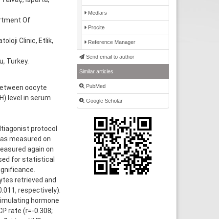
Medlars
rtment Of
Procite
oji Clinic, Etlik,
Reference Manager
Send email to author
, Turkey.
Similar articles
PubMed
 between oocyte
H) level in serum
Google Scholar
tiagonist protocol
d was measured on
 measured again on
ed for statistical
ignificance.
ytes retrieved and
0.011, respectively).
stimulating hormone
CP rate (r=-0.308;