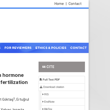
Home
|
Contact
S
FOR REVIEWERS
ETHICS & POLICIES
CONTACT
CITE
ian hormone
Full Text PDF
fertilization
Download citation
RIS
5
nt Göktaş
, Ertuğrul
EndNote
BibTex
Yalvaç, Isparta,