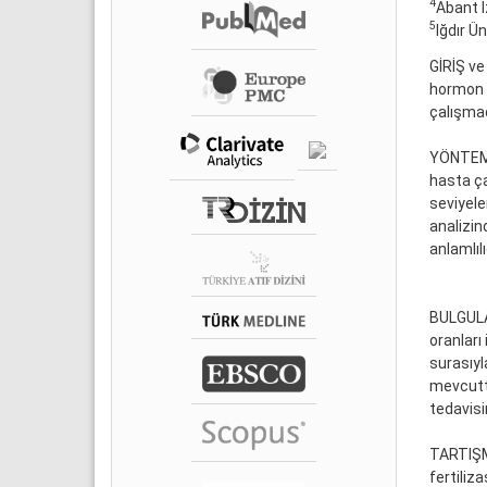
4
Abant I
5
Iğdır Ü
GİRİŞ ve
hormon dü
çalışma
YÖNTEM v
hasta ça
seviyele
analizin
anlamlılı
BULGULAR
oranları
surasıyla
mevcuttu
tedavisin
TARTIŞM
fertiliz