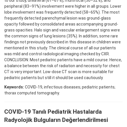
to our study, unilateral (61–67%), multifocal (50–52%), and
peripheral (83–91%) involvement were higher in all groups. Lower
lobe involvement was frequently detected (58–65%). The most
frequently detected parenchymal lesion was ground-glass
opacity followed by consolidated areas accompanying ground-
grass opacities. Halo sign and vascular enlargement signs were
the common signs of lung lesions (35%). In addition, some rare
findings not previously described in this disease in children were
mentioned in this study. The clinical course of all our patients
was mild and control radiological imaging checked by CXR.
CONCLUSION: Most pediatric patients have a mild course. Hence,
a balance between the risk of radiation and necessity for chest
CT is very important. Low-dose CT scan is more suitable for
pediatric patients but still it should be used cautiously.
Keywords:
COVID-19, infectious diseases; pediatric patients;
thorax computed tomography.
COVID-19 Tanılı Pediatrik Hastalarda
Radyolojik Bulguların Değerlendirilmesi