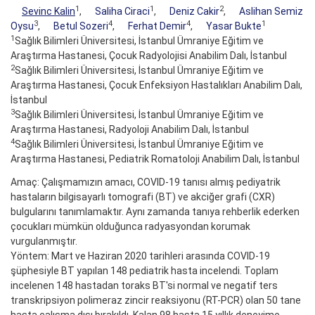
1
1
2
Sevinc Kalin
,
Saliha Ciraci
,
Deniz Cakir
,
Aslihan Semiz
3
4
4
1
Oysu
,
Betul Sozeri
,
Ferhat Demir
,
Yasar Bukte
1
Sağlık Bilimleri Üniversitesi, İstanbul Ümraniye Eğitim ve
Araştırma Hastanesi, Çocuk Radyolojisi Anabilim Dalı, İstanbul
2
Sağlık Bilimleri Üniversitesi, İstanbul Ümraniye Eğitim ve
Araştırma Hastanesi, Çocuk Enfeksiyon Hastalıkları Anabilim Dalı,
İstanbul
3
Sağlık Bilimleri Üniversitesi, İstanbul Ümraniye Eğitim ve
Araştırma Hastanesi, Radyoloji Anabilim Dalı, İstanbul
4
Sağlık Bilimleri Üniversitesi, İstanbul Ümraniye Eğitim ve
Araştırma Hastanesi, Pediatrik Romatoloji Anabilim Dalı, İstanbul
Amaç: Çalışmamızın amacı, COVID-19 tanısı almış pediyatrik
hastaların bilgisayarlı tomografi (BT) ve akciğer grafi (CXR)
bulgularını tanımlamaktır. Aynı zamanda tanıya rehberlik ederken
çocukları mümkün olduğunca radyasyondan korumak
vurgulanmıştır.
Yöntem: Mart ve Haziran 2020 tarihleri arasında COVID-19
şüphesiyle BT yapılan 148 pediatrik hasta incelendi. Toplam
incelenen 148 hastadan toraks BT'si normal ve negatif ters
transkripsiyon polimeraz zincir reaksiyonu (RT-PCR) olan 50 tane
hasta çalışma dışı bırakıldı. Kalan 98 hasta 15 yıllık deneyime