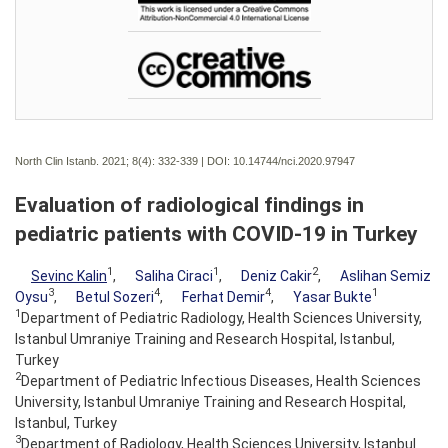
North Clin Istanb. 2021; 8(4):
332-339 | DOI:
10.14744/nci.2020.97947
Evaluation of radiological findings in
pediatric patients with COVID-19 in Turkey
1
1
2
Sevinc Kalin
,
Saliha Ciraci
,
Deniz Cakir
,
Aslihan Semiz
3
4
4
1
Oysu
,
Betul Sozeri
,
Ferhat Demir
,
Yasar Bukte
1
Department of Pediatric Radiology, Health Sciences University,
Istanbul Umraniye Training and Research Hospital, Istanbul,
Turkey
2
Department of Pediatric Infectious Diseases, Health Sciences
University, Istanbul Umraniye Training and Research Hospital,
Istanbul, Turkey
3
Department of Radiology, Health Sciences University, Istanbul