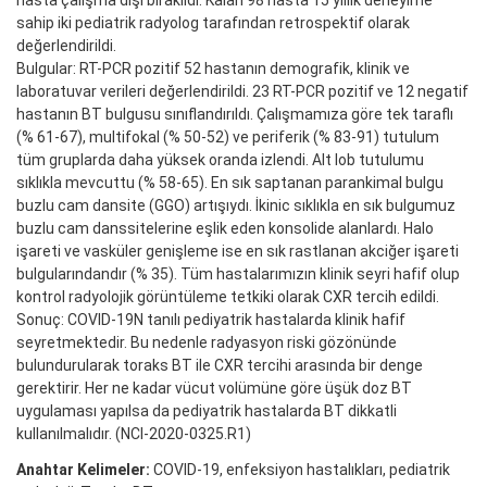
sahip iki pediatrik radyolog tarafından retrospektif olarak
değerlendirildi.
Bulgular: RT-PCR pozitif 52 hastanın demografik, klinik ve
laboratuvar verileri değerlendirildi. 23 RT-PCR pozitif ve 12 negatif
hastanın BT bulgusu sınıflandırıldı. Çalışmamıza göre tek taraflı
(% 61-67), multifokal (% 50-52) ve periferik (% 83-91) tutulum
tüm gruplarda daha yüksek oranda izlendi. Alt lob tutulumu
sıklıkla mevcuttu (% 58-65). En sık saptanan parankimal bulgu
buzlu cam dansite (GGO) artışıydı. İkinic sıklıkla en sık bulgumuz
buzlu cam danssitelerine eşlik eden konsolide alanlardı. Halo
işareti ve vasküler genişleme ise en sık rastlanan akciğer işareti
bulgularındandır (% 35). Tüm hastalarımızın klinik seyri hafif olup
kontrol radyolojik görüntüleme tetkiki olarak CXR tercih edildi.
Sonuç: COVID-19N tanılı pediyatrik hastalarda klinik hafif
seyretmektedir. Bu nedenle radyasyon riski gözönünde
bulundurularak toraks BT ile CXR tercihi arasında bir denge
gerektirir. Her ne kadar vücut volümüne göre üşük doz BT
uygulaması yapılsa da pediyatrik hastalarda BT dikkatli
kullanılmalıdır. (NCI-2020-0325.R1)
Anahtar Kelimeler:
COVID-19, enfeksiyon hastalıkları, pediatrik