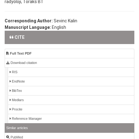
radyoloji, Toraks BT
Corresponding Author:
Sevinc Kalin
Manuscript Language:
English
CITE
Full Text PDF
Download citation
RIS
EndNote
BibTex
Medlars
Procite
Reference Manager
Similar articles
PubMed