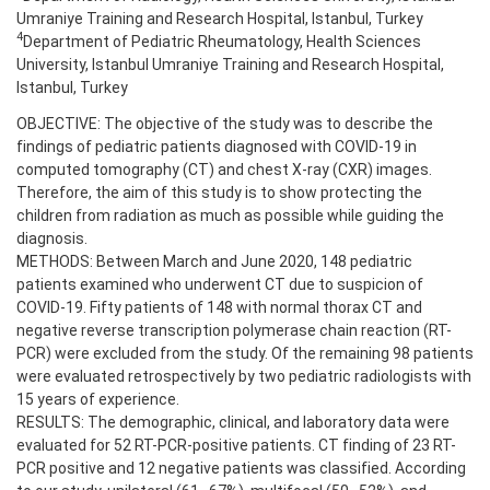
Umraniye Training and Research Hospital, Istanbul, Turkey
4
Department of Pediatric Rheumatology, Health Sciences
University, Istanbul Umraniye Training and Research Hospital,
Istanbul, Turkey
OBJECTIVE: The objective of the study was to describe the
findings of pediatric patients diagnosed with COVID-19 in
computed tomography (CT) and chest X-ray (CXR) images.
Therefore, the aim of this study is to show protecting the
children from radiation as much as possible while guiding the
diagnosis.
METHODS: Between March and June 2020, 148 pediatric
patients examined who underwent CT due to suspicion of
COVID-19. Fifty patients of 148 with normal thorax CT and
negative reverse transcription polymerase chain reaction (RT-
PCR) were excluded from the study. Of the remaining 98 patients
were evaluated retrospectively by two pediatric radiologists with
15 years of experience.
RESULTS: The demographic, clinical, and laboratory data were
evaluated for 52 RT-PCR-positive patients. CT finding of 23 RT-
PCR positive and 12 negative patients was classified. According