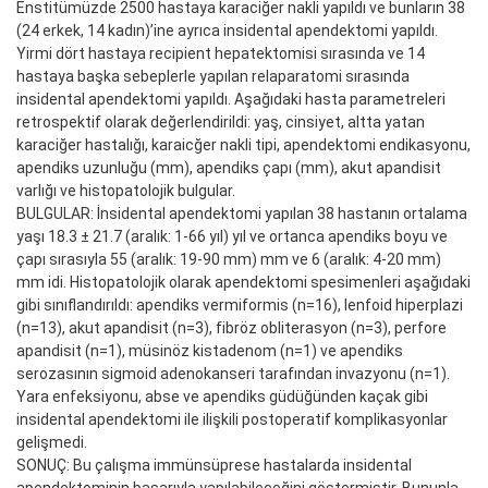
Enstitümüzde 2500 hastaya karaciğer nakli yapıldı ve bunların 38
(24 erkek, 14 kadın)’ine ayrıca insidental apendektomi yapıldı.
Yirmi dört hastaya recipient hepatektomisi sırasında ve 14
hastaya başka sebeplerle yapılan relaparatomi sırasında
insidental apendektomi yapıldı. Aşağıdaki hasta parametreleri
retrospektif olarak değerlendirildi: yaş, cinsiyet, altta yatan
karaciğer hastalığı, karaicğer nakli tipi, apendektomi endikasyonu,
apendiks uzunluğu (mm), apendiks çapı (mm), akut apandisit
varlığı ve histopatolojik bulgular.
BULGULAR: İnsidental apendektomi yapılan 38 hastanın ortalama
yaşı 18.3 ± 21.7 (aralık: 1-66 yıl) yıl ve ortanca apendiks boyu ve
çapı sırasıyla 55 (aralık: 19-90 mm) mm ve 6 (aralık: 4-20 mm)
mm idi. Histopatolojik olarak apendektomi spesimenleri aşağıdaki
gibi sınıflandırıldı: apendiks vermiformis (n=16), lenfoid hiperplazi
(n=13), akut apandisit (n=3), fibröz obliterasyon (n=3), perfore
apandisit (n=1), müsinöz kistadenom (n=1) ve apendiks
serozasının sigmoid adenokanseri tarafından invazyonu (n=1).
Yara enfeksiyonu, abse ve apendiks güdüğünden kaçak gibi
insidental apendektomi ile ilişkili postoperatif komplikasyonlar
gelişmedi.
SONUÇ: Bu çalışma immünsüprese hastalarda insidental
apendektominin başarıyla yapılabileceğini göstermiştir. Bununla