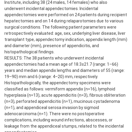
Institute, including 38 (24 males, 14 females) who also
underwent incidental appendectomies. Incidental
appendectomies were performed on 24 patients during recipient
hepatectomies and on 14 during relaparotomies due to various
surgical conditions. The following patient parameters were
retrospectively evaluated: age, sex, underlying liver disease, liver
transplant type, appendectomy indication, appendix length (mm)
and diameter (mm), presence of appendicitis, and
histopathological findings.
RESULTS: The 38 patients who underwent incidental
appendectomies had a mean age of 18.3±21.7 (range: 1–66)
years and median appendix lengths and diameters of 55 (range:
19–90) mm and 6 (range: 4–20) mm, respectively.
Histopathologically, the appendectomy specimens were
classified as follows: vermiform appendix (n=16), lymphoid
hyperplasia (n=13), acute appendicitis (n=3), fibrous obliteration
(n=3), perforated appendicitis (n=1), mucinous cystadenoma
(n=1), and appendiceal serosa invasion by sigmoid
adenocarcinoma (n=1). There were no postoperative
complications, including wound infections, abscesses, or
leakage from the appendiceal stumps, related to the incidental