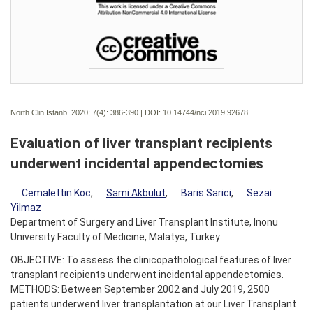
North Clin Istanb. 2020; 7(4):
386-390 | DOI:
10.14744/nci.2019.92678
Evaluation of liver transplant recipients
underwent incidental appendectomies
Cemalettin Koc
,
Sami Akbulut
,
Baris Sarici
,
Sezai
Yilmaz
Department of Surgery and Liver Transplant Institute, Inonu
University Faculty of Medicine, Malatya, Turkey
OBJECTIVE: To assess the clinicopathological features of liver
transplant recipients underwent incidental appendectomies.
METHODS: Between September 2002 and July 2019, 2500
patients underwent liver transplantation at our Liver Transplant