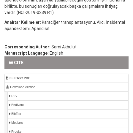
birlikte, bu sonuçları doğrulayacak başka çalışmalara ihtiyaç
vardır. (NCI-2019-0239.R1)
Anahtar Kelimeler:
Karaciğer transplantasyonu, Alıcı, İnsidental
apandektomi, Apandisit
Corresponding Author:
Sami Akbulut
Manuscript Language:
English
CITE
Full Text PDF
Download citation
RIS
EndNote
BibTex
Medlars
Procite