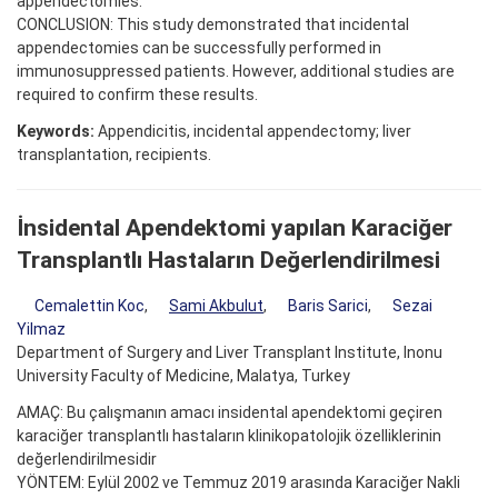
appendectomies.
CONCLUSION: This study demonstrated that incidental
appendectomies can be successfully performed in
immunosuppressed patients. However, additional studies are
required to confirm these results.
Keywords:
Appendicitis, incidental appendectomy; liver
transplantation, recipients.
İnsidental Apendektomi yapılan Karaciğer
Transplantlı Hastaların Değerlendirilmesi
Cemalettin Koc
,
Sami Akbulut
,
Baris Sarici
,
Sezai
Yilmaz
Department of Surgery and Liver Transplant Institute, Inonu
University Faculty of Medicine, Malatya, Turkey
AMAÇ: Bu çalışmanın amacı insidental apendektomi geçiren
karaciğer transplantlı hastaların klinikopatolojik özelliklerinin
değerlendirilmesidir
YÖNTEM: Eylül 2002 ve Temmuz 2019 arasında Karaciğer Nakli