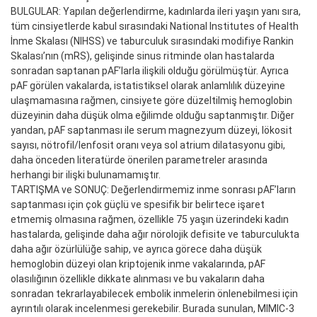
BULGULAR: Yapılan değerlendirme, kadınlarda ileri yaşın yanı sıra,
tüm cinsiyetlerde kabul sırasındaki National Institutes of Health
İnme Skalası (NIHSS) ve taburculuk sırasındaki modifiye Rankin
Skalası’nın (mRS), gelişinde sinus ritminde olan hastalarda
sonradan saptanan pAF’larla ilişkili olduğu görülmüştür. Ayrıca
pAF görülen vakalarda, istatistiksel olarak anlamlılık düzeyine
ulaşmamasına rağmen, cinsiyete göre düzeltilmiş hemoglobin
düzeyinin daha düşük olma eğilimde olduğu saptanmıştır. Diğer
yandan, pAF saptanması ile serum magnezyum düzeyi, lökosit
sayısı, nötrofil/lenfosit oranı veya sol atrium dilatasyonu gibi,
daha önceden literatürde önerilen parametreler arasında
herhangi bir ilişki bulunamamıştır.
TARTIŞMA ve SONUÇ: Değerlendirmemiz inme sonrası pAF’ların
saptanması için çok güçlü ve spesifik bir belirtece işaret
etmemiş olmasına rağmen, özellikle 75 yaşın üzerindeki kadın
hastalarda, gelişinde daha ağır nörolojik defisite ve taburculukta
daha ağır özürlülüğe sahip, ve ayrıca görece daha düşük
hemoglobin düzeyi olan kriptojenik inme vakalarında, pAF
olasılığının özellikle dikkate alınması ve bu vakaların daha
sonradan tekrarlayabilecek embolik inmelerin önlenebilmesi için
ayrıntılı olarak incelenmesi gerekebilir. Burada sunulan, MIMIC-3