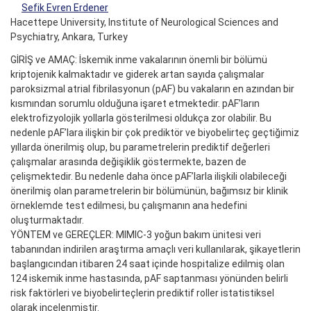
Sefik Evren Erdener
Hacettepe University, Institute of Neurological Sciences and
Psychiatry, Ankara, Turkey
GİRİŞ ve AMAÇ: İskemik inme vakalarının önemli bir bölümü
kriptojenik kalmaktadır ve giderek artan sayıda çalışmalar
paroksizmal atrial fibrilasyonun (pAF) bu vakaların en azından bir
kısmından sorumlu olduğuna işaret etmektedir. pAF’ların
elektrofizyolojik yollarla gösterilmesi oldukça zor olabilir. Bu
nedenle pAF’lara ilişkin bir çok prediktör ve biyobelirteç geçtiğimiz
yıllarda önerilmiş olup, bu parametrelerin prediktif değerleri
çalışmalar arasında değişiklik göstermekte, bazen de
çelişmektedir. Bu nedenle daha önce pAF’larla ilişkili olabileceği
önerilmiş olan parametrelerin bir bölümünün, bağımsız bir klinik
örneklemde test edilmesi, bu çalışmanın ana hedefini
oluşturmaktadır.
YÖNTEM ve GEREÇLER: MIMIC-3 yoğun bakım ünitesi veri
tabanından indirilen araştırma amaçlı veri kullanılarak, şikayetlerin
başlangıcından itibaren 24 saat içinde hospitalize edilmiş olan
124 iskemik inme hastasında, pAF saptanması yönünden belirli
risk faktörleri ve biyobelirteçlerin prediktif roller istatistiksel
olarak incelenmiştir.