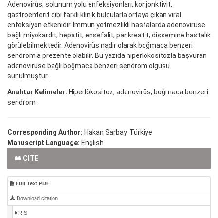
Adenovirüs; solunum yolu enfeksiyonları, konjonktivit,
gastroenterit gibi farklı klinik bulgularla ortaya çıkan viral
enfeksiyon etkenidir. İmmun yetmezlikli hastalarda adenovirüse
bağlı miyokardit, hepatit, ensefalit, pankreatit, dissemine hastalık
görülebilmektedir. Adenovirüs nadir olarak boğmaca benzeri
sendromla prezente olabilir. Bu yazıda hiperlökositozla başvuran
adenovirüse bağlı boğmaca benzeri sendrom olgusu
sunulmuştur.
Anahtar Kelimeler:
Hiperlökositoz, adenovirüs, boğmaca benzeri
sendrom.
Corresponding Author:
Hakan Sarbay, Türkiye
Manuscript Language:
English
CITE
Full Text PDF
Download citation
RIS