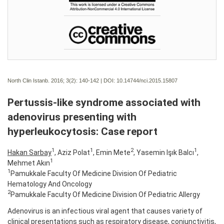
North Clin Istanb. 2016; 3(2):
140-142 | DOI:
10.14744/nci.2015.15807
Pertussis-like syndrome associated with
adenovirus presenting with
hyperleukocytosis: Case report
1
1
2
1
Hakan Sarbay
, Aziz Polat
, Emin Mete
, Yasemin Işık Balcı
,
1
Mehmet Akın
1
Pamukkale Faculty Of Medicine Division Of Pediatric
Hematology And Oncology
2
Pamukkale Faculty Of Medicine Division Of Pediatric Allergy
Adenovirus is an infectious viral agent that causes variety of
clinical presentations such as respiratory disease, conjunctivitis,