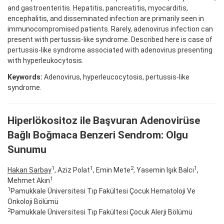
and gastroenteritis. Hepatitis, pancreatitis, myocarditis,
encephalitis, and disseminated infection are primarily seen in
immunocompromised patients. Rarely, adenovirus infection can
present with pertussis-like syndrome. Described here is case of
pertussis-like syndrome associated with adenovirus presenting
with hyperleukocytosis.
Keywords:
Adenovirus, hyperleucocytosis, pertussis-like
syndrome.
Hiperlökositoz ile Başvuran Adenovirüse
Bağlı Boğmaca Benzeri Sendrom: Olgu
Sunumu
1
1
2
1
Hakan Sarbay
, Aziz Polat
, Emin Mete
, Yasemin Işık Balcı
,
1
Mehmet Akın
1
Pamukkale Üniversitesi Tıp Fakültesi Çocuk Hematoloji Ve
Onkoloji Bölümü
2
Pamukkale Üniversitesi Tıp Fakültesi Çocuk Alerji Bölümü