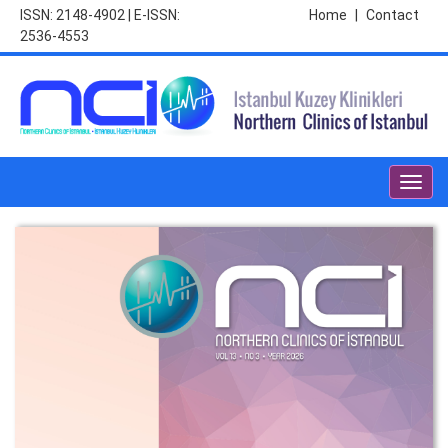
ISSN: 2148-4902 | E-ISSN:
Home
|
Contact
2536-4553
Toggl