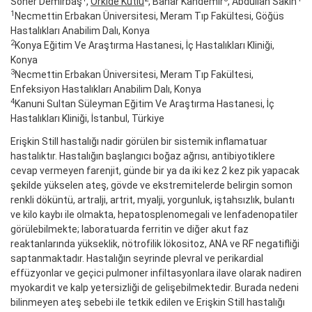
Soner Demirbaş
,
Orkide Kutlu
, Bahar Kandemir
, Abdullah Sakin
1
Necmettin Erbakan Üniversitesi, Meram Tıp Fakültesi, Göğüs
Hastalıkları Anabilim Dalı, Konya
2
Konya Eğitim Ve Araştırma Hastanesi, İç Hastalıkları Kliniği,
Konya
3
Necmettin Erbakan Üniversitesi, Meram Tıp Fakültesi,
Enfeksiyon Hastalıkları Anabilim Dalı, Konya
4
Kanuni Sultan Süleyman Eğitim Ve Araştırma Hastanesi, İç
Hastalıkları Kliniği, İstanbul, Türkiye
Erişkin Still hastalığı nadir görülen bir sistemik inflamatuar
hastalıktır. Hastalığın başlangıcı boğaz ağrısı, antibiyotiklere
cevap vermeyen farenjit, günde bir ya da iki kez 2 kez pik yapacak
şekilde yükselen ateş, gövde ve ekstremitelerde belirgin somon
renkli döküntü, artralji, artrit, myalji, yorgunluk, iştahsızlık, bulantı
ve kilo kaybı ile olmakta, hepatosplenomegali ve lenfadenopatiler
görülebilmekte; laboratuarda ferritin ve diğer akut faz
reaktanlarında yükseklik, nötrofilik lökositoz, ANA ve RF negatifliği
saptanmaktadır. Hastalığın seyrinde plevral ve perikardial
effüzyonlar ve geçici pulmoner infiltasyonlara ilave olarak nadiren
myokardit ve kalp yetersizliği de gelişebilmektedir. Burada nedeni
bilinmeyen ateş sebebi ile tetkik edilen ve Erişkin Still hastalığı