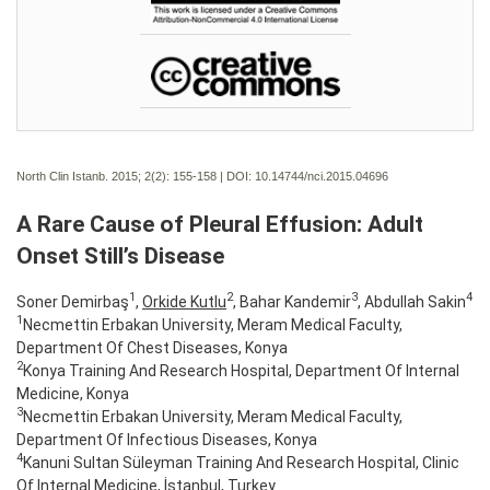
North Clin Istanb. 2015; 2(2):
155-158 | DOI:
10.14744/nci.2015.04696
A Rare Cause of Pleural Effusion: Adult
Onset Still’s Disease
1
2
3
4
Soner Demirbaş
,
Orkide Kutlu
, Bahar Kandemir
, Abdullah Sakin
1
Necmettin Erbakan University, Meram Medical Faculty,
Department Of Chest Diseases, Konya
2
Konya Training And Research Hospital, Department Of Internal
Medicine, Konya
3
Necmettin Erbakan University, Meram Medical Faculty,
Department Of Infectious Diseases, Konya
4
Kanuni Sultan Süleyman Training And Research Hospital, Clinic
Of Internal Medicine, İstanbul, Turkey