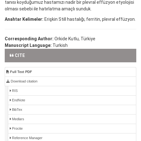
tanısı koyduğumuz hastamızı nadir bir plevral effüzyon etyolojisi
olması sebebi ile hatırlatma amaçlı sunduk.
Anahtar Kelimeler:
Erişkin Still hastalığı, ferritin, plevral effüzyon.
Corresponding Author:
Orkide Kutlu, Türkiye
Manuscript Language:
Turkish
CITE
Full Text PDF
Download citation
RIS
EndNote
BibTex
Medlars
Procite
Reference Manager