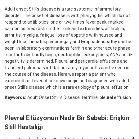
Adult onset Still's disease is a rare systemic inflammatory
disorder. The onset of disease is with pharyngitis, which do not
respond to antibiotics, one or two times fever peak, marked
salmon colored rash on the trunk and extremities, arthralgia,
arthritis, myalgia, fatigue, loss of appetite with nausea and
weight loss; hepatosplenomegaly and lymphadenopathy can be
seen; in laboratory examinations ferritin and other acute phase
reactants distinctly heigh, neutrophilic leukocytosis, ANA and RF
negativity is determined. Pleural and pericardial effusions and
transient pulmonary infiltation rarely myocaritis can be seen in
the course of the disease. Here we report a patient who
examined for fever of unknown origin and diagnosed with adult
onset Still's disease which is a rare etiology of pleural effusion.
Keywords:
Adult Onset Still’s Disease, ferritine, pleural effusion.
Plevral Efüzyonun Nadir Bir Sebebi: Erişkin
Still Hastalığı
1
2
3
4