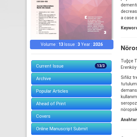
dementia
decrease
a case o
Keywor
Volume :
13
Issue :
3
Year :
2026
Nöros
Tuğçe T
Current Issue
13/3
Erenköy 
Sifiliz 
Archive
tutuluml
demans b
Popular Articles
kullanım
seropozi
Ahead of Print
nöropsik
Covers
Anahtar
Online Manuscript Submit