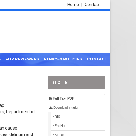
Home
|
Contact
S
FOR REVIEWERS
ETHICS & POLICIES
CONTACT
CITE
Full Text PDF
maç
Download citation
ers, Department of
RIS
EndNote
can cause
ges, delirium and
BibTex