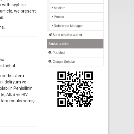
 with syphilis
Medlars
 article, we present
Procite
ms.
Reference Manager
ns.
Send email to author
Similar articles
PubMed
maç
Google Scholar
 İstanbul
, multisistem
ri, deliryum ve
ilir. Penisilinin
kte, AIDS ve HIV
ne tanı konulamamış