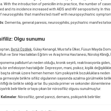
. With the introduction of penicillin into practice, the number of cases
d and its incidence increased with AIDS and HIV seropositivity. In this
f neurosyphilis that manifested itself with neuropsychiatric sympto
ds:
Dementia, general paresis; neurosyphilis; psychiatric manifestatio
ifiliz: Olgu sunumu
optan,
Betül Özdilek
, Gülay Kenangil, Mustafa Ülker, Füsun Mayda Do
Ruh ve Sinir Hastalıkları Eğitim ve Araştırma Hastanesi, Nöroloji Kliniği,
treponema pallidum’un neden olduğu, kronik seyirli, reaktivasyonla giden
u bir enfeksiyon hastalığıdır. Depresyon, mani, psikoz, kişilik değişiklikle
aşta olmak üzere hemen hemen tüm psikiyatrik bozukluklara neden olab
a girmesiyle birlikte sifiliz olgularının sayısında azalma görülmekle birli
tifliği ile birlikte sıklığı artar. Bu yazıda primer ve sekonder dönemleri
iyatrik belirtilerle ortaya çıkan bir nörosifiliz olgusu sunulmuştur.
 Kelimeler:
Nörosifiliz, genel parezi, demans, psikiyatrik belirtiler.