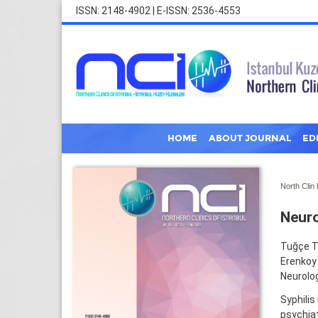
ISSN: 2148-4902 | E-ISSN: 2536-4553
HOME
ABOUT JOURNAL
ED
North Clin 
Neuro
Tuğçe T
Erenkoy 
Neurolog
Syphilis
psychiat