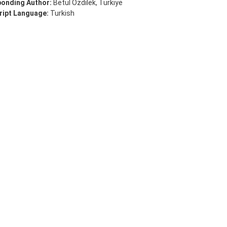
onding Author:
Betül Özdilek, Türkiye
ipt Language:
Turkish