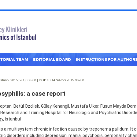
ITORIAL TEAM
EDITORIAL BOARD
INSTRUCTIONS FOR AUTHOR
Istanb. 2015; 2(1):
66-68 | DOI:
10.14744/nci.2015.96268
syphilis: a case report
optan,
Betül Özdilek
, Gülay Kenangil, Mustafa Ülker, Füsun Mayda Do
Research and Training Hospital for Neurologic and Psychiatric Disord
y, Istanbul
 is a multisystem chronic infection caused by treponema pallidum. It 
ric disorders including depression, mania, psychosis, personality chan