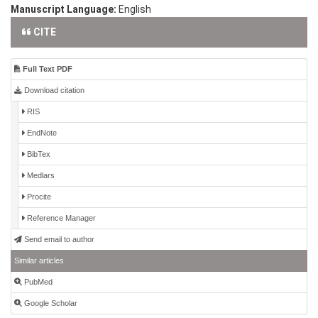
Manuscript Language:
English
CITE
Full Text PDF
Download citation
RIS
EndNote
BibTex
Medlars
Procite
Reference Manager
Send email to author
Similar articles
PubMed
Google Scholar