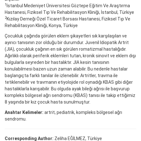
1
İstanbul Medeniyet Üniversitesi Göztepe Eğitim Ve Araştırma
Hastanesi, Fiziksel Tıp Ve Rehabilitasyon Kliniği, İstanbul, Türkiye
2
Kızılay Derneği Özel Ticaret Borsası Hastanesi, Fiziksel Tıp Ve
Rehabilitasyon Kliniği, Konya, Türkiye
Çocukluk çağında görülen eklem şikayetleri sık karşılaşılan ve
ayırıcı tanısının zor olduğu bir durumdur. Juvenil Idiopatik Artrit
(JIA), çocukluk çağının en sık görülen romatizmal hastalığıdır.
Ağırlıklı olarak periferik eklemleri tutan, kronik sinovit ve eklem dışı
bulgularla seyreden bir hastalıktır. JIA kesin tanısının
konulabilmesi bazen uzun zaman alabilir. Bu nedenle hastalar
başlangıçta farklı tanılar ile izlenebilir. Artritler, travma ile
tetiklenebilir ve travmanın etiyolojide rol oynadığı KBAS gibi diğer
hastalıklarla karışabilir. Bu olguda ayak bileği ağrısı ile başvurup
kompleks bölgesel ağrı sendromu (KBAS) tanısı ile takip ettiğimiz
8 yaşında bir kız çocuk hasta sunulmuştur.
Anahtar Kelimeler:
artrit, pediatrik, kompleks bölgesel ağrı
sendromu.
Corresponding Author:
Zeliha EĞİLMEZ, Türkiye