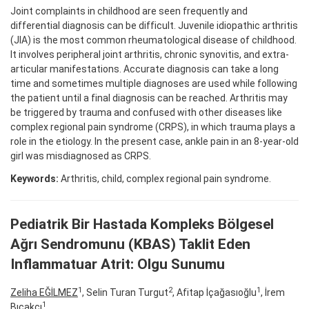
Joint complaints in childhood are seen frequently and
differential diagnosis can be difficult. Juvenile idiopathic arthritis
(JIA) is the most common rheumatological disease of childhood.
It involves peripheral joint arthritis, chronic synovitis, and extra-
articular manifestations. Accurate diagnosis can take a long
time and sometimes multiple diagnoses are used while following
the patient until a final diagnosis can be reached. Arthritis may
be triggered by trauma and confused with other diseases like
complex regional pain syndrome (CRPS), in which trauma plays a
role in the etiology. In the present case, ankle pain in an 8-year-old
girl was misdiagnosed as CRPS.
Keywords:
Arthritis, child, complex regional pain syndrome.
Pediatrik Bir Hastada Kompleks Bölgesel
Ağrı Sendromunu (KBAS) Taklit Eden
Inflammatuar Atrit: Olgu Sunumu
1
2
1
Zeliha EĞİLMEZ
, Selin Turan Turgut
, Afitap İçağasıoğlu
, İrem
1
Bıçakcı