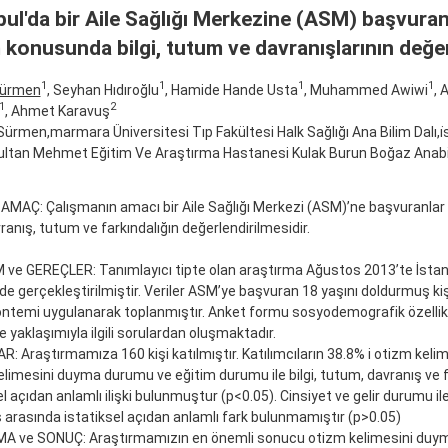
bul'da bir Aile Sağlığı Merkezine (ASM) başvuran 
 konusunda bilgi, tutum ve davranışlarının değer
1
1
1
1
Sürmen
, Seyhan Hıdıroğlu
, Hamide Hande Usta
, Muhammed Awiwi
, 
1
2
, Ahmet Karavuş
ürmen,marmara Üniversitesi Tıp Fakültesi Halk Sağlığı Ana Bilim Dalı,i̇
ultan Mehmet Eğitim Ve Araştırma Hastanesi Kulak Burun Boğaz Anabili
 AMAÇ: Çalışmanın amacı bir Aile Sağlığı Merkezi (ASM)’ne başvuranlar
avranış, tutum ve farkındalığın değerlendirilmesidir.
e GEREÇLER: Tanımlayıcı tipte olan araştırma Ağustos 2013’te İstanbul
de gerçekleştirilmiştir. Veriler ASM’ye başvuran 18 yaşını doldurmuş ki
ntemi uygulanarak toplanmıştır. Anket formu sosyodemografik özellikle
e yaklaşımıyla ilgili sorulardan oluşmaktadır.
: Araştırmamıza 160 kişi katılmıştır. Katılımcıların 38.8% i otizm keli
limesini duyma durumu ve eğitim durumu ile bilgi, tutum, davranış ve f
el açıdan anlamlı ilişki bulunmuştur (p<0.05). Cinsiyet ve gelir durumu ile
 arasında istatiksel açıdan anlamlı fark bulunmamıştır (p>0.05)
A ve SONUÇ: Araştırmamızın en önemli sonucu otizm kelimesini duym