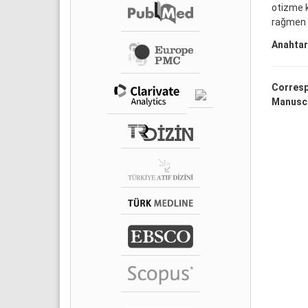
otizme k
rağmen k
Anahtar
Corresp
Manuscr