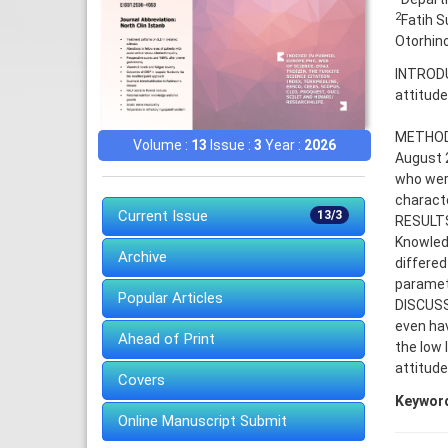
2
Fatih 
Otorhino
INTRODU
attitude
METHODS:
Volume :
13
Issue :
3
Year :
2026
August 2
who wer
characte
Current Issue
13/3
RESULTS:
Knowled
Archive
differed
paramete
Popular Articles
DISCUSS
even hav
Ahead of Print
the low 
attitud
Covers
Keywor
Online Manuscript Submit