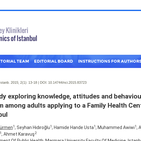
ITORIAL TEAM
EDITORIAL BOARD
INSTRUCTIONS FOR AUTHOR
Istanb. 2015; 2(1):
13-18 | DOI:
10.14744/nci.2015.83723
dy exploring knowledge, attitudes and behavio
m among adults applying to a Family Health Cent
bul
1
1
1
1
Sürmen
, Seyhan Hıdıroğlu
, Hamide Hande Usta
, Muhammed Awiwi
, 
1
2
, Ahmet Karavuş
ent Of Public Health, Marmara University Faculty Of Medicine, Istanb