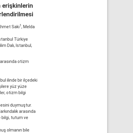
erişkinlerin
lendirilmesi
1
Ahmet Saki
, Melda
stanbul Türkiye
m Dalı, Istanbul,
 arasında otizm
 ilinde bir ilçedeki
şilere yüz yüze
r, otizm bilgi
mesini duymuştur.
arkındalık arasında
 bilgi, tutum ve
uş olmanın bile