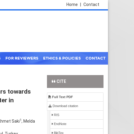
Home
|
Contact
S
FOR REVIEWERS
ETHICS & POLICIES
CONTACT
CITE
urs towards
Full Text PDF
er in
Download citation
RIS
1
Ahmet Saki
, Melda
EndNote
BibTex
ul, Turkey