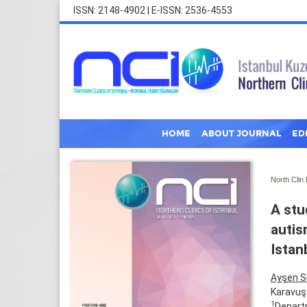
ISSN: 2148-4902 | E-ISSN: 2536-4553
HOME
ABOUT JOURNAL
ED
North Clin 
A stu
autis
Istan
Ayşen 
Karavuş
1
Departm