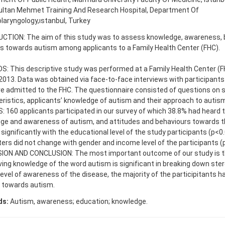
Sultan Mehmet Training And Research Hospital, Department Of
laryngology,ıstanbul, Turkey
CTION: The aim of this study was to assess knowledge, awareness, 
s towards autism among applicants to a Family Health Center (FHC).
 This descriptive study was performed at a Family Health Center (FHC
013. Data was obtained via face-to-face interviews with participants
e admitted to the FHC. The questionnaire consisted of questions on
ristics, applicants’ knowledge of autism and their approach to autism
 160 applicants participated in our survey of which 38.8% had heard t
ge and awareness of autism, and attitudes and behaviours towards th
 significantly with the educational level of the study participants (p<
rs did not change with gender and income level of the participants (p
ION AND CONCLUSION: The most important outcome of our study is t
ing knowledge of the word autism is significant in breaking down ste
level of awareness of the disease, the majority of the participitants ha
e towards autism.
ds:
Autism, awareness; education; knowledge.