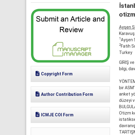
İstan
otizm
Ayşen 
Karavuş
1
Ayşen S
2
Fatih S
Turkey
GİRİŞ ve
bilgi, d
Copyright Form
YÖNTEM v
bir ASM’
anket yö
Author Contribution Form
düzeyi v
BULGULAR
Otizm ke
ICMJE COI Form
istatiks
davranış
TARTIŞM