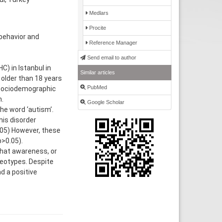
Medlars
Procite
behavior and
Reference Manager
Send email to author
) in Istanbul in
Similar articles
 older than 18 years
PubMed
 sociodemographic
.
Google Scholar
he word ‘autism’.
is disorder
0.05) However, these
>0.05).
hat awareness, or
reotypes. Despite
d a positive